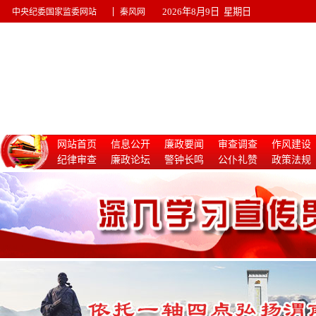
|
2026年8月9日 星期日
中央纪委国家监委网站
秦风网
网站首页
信息公开
廉政要闻
审查调查
作风建设
纪律审查
廉政论坛
警钟长鸣
公仆礼赞
政策法规
惩治腐败