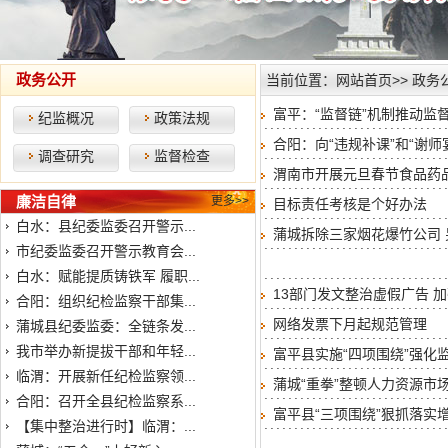
政务公开
当前位置：
网站首页
>>
政务
富平：“监督链”机制推动监
纪监概况
政策法规
合阳：向“违规补课”和“谢师
调查研究
监督检查
渭南市开展元旦春节食品药
廉洁自律
更多>>
目标责任考核是个好办法
白水：县纪委监委召开警示...
蒲城拆除三家烟花爆竹公司 
市纪委监委召开警示教育会...
白水：赋能提质铸铁军 履职...
13部门发文整治虚假广告 
合阳：组织纪检监察干部集...
网络发票下月起规范管理
蒲城县纪委监委：全链条发...
我市举办新提拔干部和年轻...
富平县实施“四项围绕”强化
临渭：开展新任纪检监察领...
蒲城“重拳”整顿人力资源市
合阳：召开全县纪检监察系...
富平县“三项围绕”狠
【集中整治进行时】临渭：...