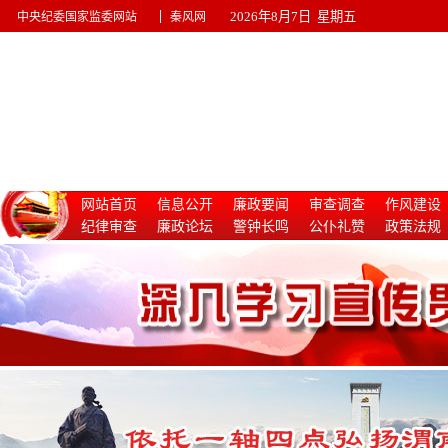
|
2026年8月7日 星期五
中央纪委国家监委网站
秦风网
网站首页
信息公开
廉政要闻
审查调查
作风建设
纪律审查
廉政论坛
警钟长鸣
公仆礼赞
政策法规
惩治腐败