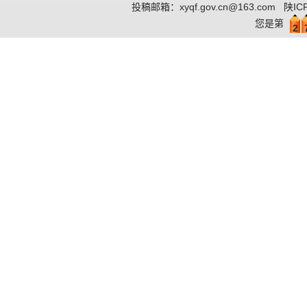
投稿邮箱：
xyqf.gov.cn@163.com
陕IC
您是第
2