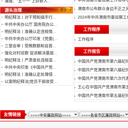
中共渭南市委巡察工作领导小组
蒲城：“五个一”上好新入...
渭南市公布群众身边不正之风
源头治理
更多>>
明纪释法丨对干预和插手行...
2024年中共渭南市委巡察
中共中央办公厅 国务院办公...
工作程序
明纪释法丨准确认定违规借...
中共中央办公厅印发《党委(...
工作程序
三堂会审丨受贿数额和自首...
工作报告
强化对村巡察 促进解决基层...
明纪释法丨严肃查处违规滥...
中国共产党渭南市第六届纪
中共中央印发《中国共产党...
中国共产党渭南市第六届纪
明纪释法丨准确认定处理侵...
中国共产党渭南市第六次代表
以案明纪释法|党员干部收受...
王心在中国共产党渭南市第五
中国共产党渭南市第五届纪
友情链接