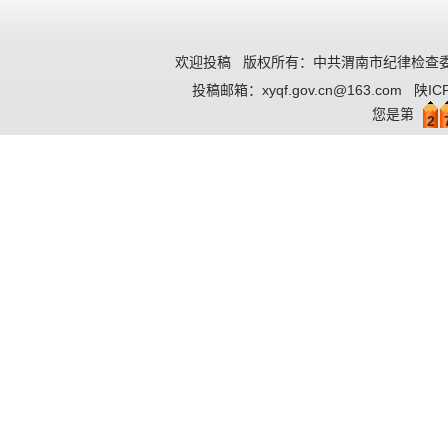
欢迎投稿
版权所有：中共渭南市纪律检查委
投稿邮箱：
xyqf.gov.cn@163.com
陕IC
您是第
2