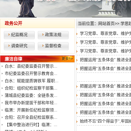
政务公开
当前位置：
网站首页
>>
学思
学习党章、尊崇党章、维护
纪监概况
政策法规
学习党章、尊崇党章、维护
调查研究
监督检查
学习党章、尊崇党章、维护
廉洁自律
更多>>
把握运用“五条体会” 推进
白水：县纪委监委召开警示...
把握运用“五条体会” 推进
市纪委监委召开警示教育会...
白水：赋能提质铸铁军 履职...
把握运用“五条体会” 推进
合阳：组织纪检监察干部集...
把握运用“五条体会” 推进
蒲城县纪委监委：全链条发...
我市举办新提拔干部和年轻...
把握运用“五条体会” 推进
临渭：开展新任纪检监察领...
把握运用“五条体会” 推进
合阳：召开全县纪检监察系...
始终不忘“四个得益于”,牢
【集中整治进行时】临渭：...