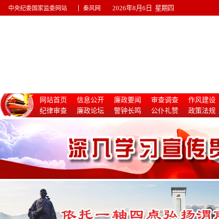
|
2026年8月6日 星期四
中央纪委国家监委网站
秦风网
网站首页
信息公开
廉政要闻
审查调查
作风建设
纪律审查
廉政论坛
警钟长鸣
公仆礼赞
政策法规
惩治腐败