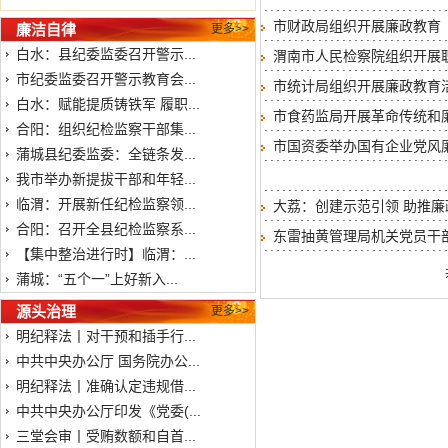
市财政局组织开展廉政教育
廉洁自律
更多>>
白水：县纪委监委召开警示...
渭南市人民检察院组织开展
市纪委监委召开警示教育会...
市统计局组织开展廉政教育
白水：赋能提质铸铁军 履职...
市食药监局开展革命传统和
合阳：组织纪检监察干部集...
市国资委举办国有企业党风
蒲城县纪委监委：全链条发...
我市举办新提拔干部和年轻...
临渭：开展新任纪检监察领...
大荔：创建示范引领 助推
合阳：召开全县纪检监察系...
东雷抽黄管理局机关党员干
【集中整治进行时】临渭：...
蒲城：“五个一”上好新入...
源头治理
更多>>
明纪释法丨对干预和插手行...
中共中央办公厅 国务院办公...
明纪释法丨准确认定违规借...
中共中央办公厅印发《党委(...
三堂会审丨受贿数额和自首...