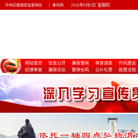
|
2026年8月6日 星期四
中央纪委国家监委网站
秦风网
网站首页
信息公开
廉政要闻
审查调查
作风建设
纪律审查
廉政论坛
警钟长鸣
公仆礼赞
政策法规
惩治腐败