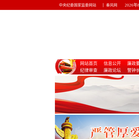
|
2026
中央纪委国家监委网站
秦风网
网站首页
信息公开
廉政
纪律审查
廉政论坛
警钟
惩治腐败