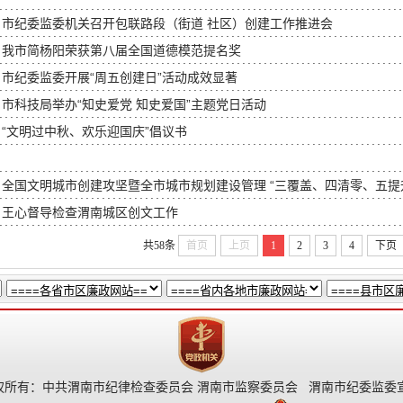
市纪委监委机关召开包联路段（街道 社区）创建工作推进会
我市简杨阳荣获第八届全国道德模范提名奖
市纪委监委开展“周五创建日”活动成效显著
市科技局举办“知史爱党 知史爱国”主题党日活动
“文明过中秋、欢乐迎国庆”倡议书
全国文明城市创建攻坚暨全市城市规划建设管理 “三覆盖、四清零、五提升”
王心督导检查渭南城区创文工作
共58条
首页
上页
1
2
3
4
下页
所有：中共渭南市纪律检查委员会 渭南市监察委员会 渭南市纪委监委