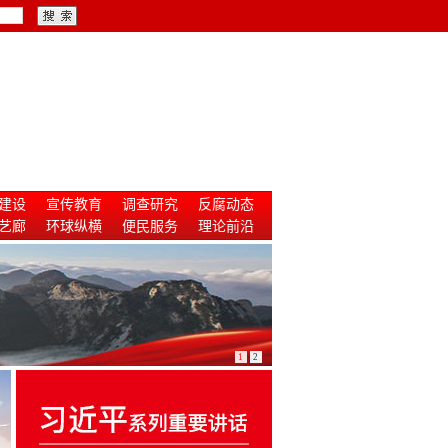
建设
宣传教育
调查研究
反腐动态
艺廊
环球纵横
便民服务
理论前沿
1
2