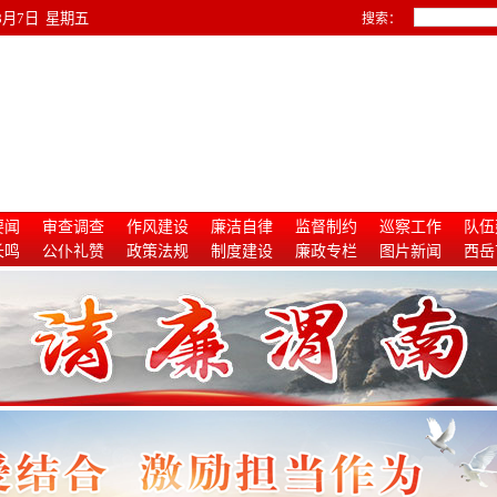
年8月7日 星期五
搜索：
要闻
审查调查
作风建设
廉洁自律
监督制约
巡察工作
队伍
长鸣
公仆礼赞
政策法规
制度建设
廉政专栏
图片新闻
西岳