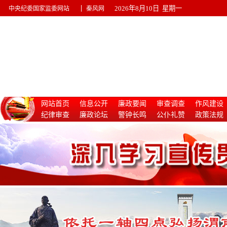
|
2026年8月10日 星期一
中央纪委国家监委网站
秦风网
网站首页
信息公开
廉政要闻
审查调查
作风建设
纪律审查
廉政论坛
警钟长鸣
公仆礼赞
政策法规
惩治腐败