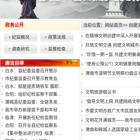
政务公开
当前位置：
网站首页
>>
创建
在精神文明创建中深入开展
纪监概况
政策法规
共筑文明交通 同建文明城
调查研究
监督检查
“珍惜一粥一饭 共建文明餐桌
廉洁自律
更多>>
“使用公筷公勺 文明健康用餐
白水：县纪委监委召开警示...
渭南市清明节文明祭扫倡议
市纪委监委召开警示教育会...
白水：赋能提质铸铁军 履职...
文明旅游倡议书
合阳：组织纪检监察干部集...
“倡导文明上网 共建网络文明
蒲城县纪委监委：全链条发...
我市举办新提拔干部和年轻...
市委文明办致广大市民朋友
临渭：开展新任纪检监察领...
文明花开满城芳——我市创
合阳：召开全县纪检监察系...
渭南和韩城入选国家级工业
【集中整治进行时】临渭：...