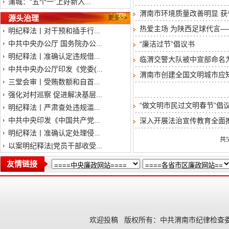
蒲城：“五个一”上好新入...
渭南市环境质量改善明显 获
源头治理
更多>>
热爱主场 为陕西足球代言
明纪释法丨对干预和插手行...
中共中央办公厅 国务院办公...
“廉洁过节”倡议书
明纪释法丨准确认定违规借...
临渭交警大队被中宣部命名为
中共中央办公厅印发《党委(...
渭南市创建全国文明城市应
三堂会审丨受贿数额和自首...
强化对村巡察 促进解决基层...
“做文明市民过文明春节”倡
明纪释法丨严肃查处违规滥...
中共中央印发《中国共产党...
深入开展法治宣传教育全面
明纪释法丨准确认定处理侵...
共
以案明纪释法|党员干部收受...
友情链接
欢迎投稿
版权所有：中共渭南市纪律检查委