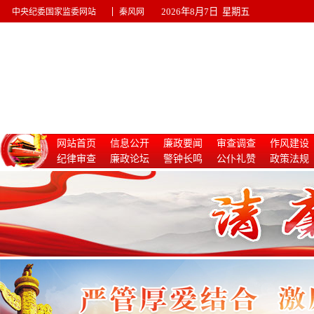
|
2026年8月7日 星期五
中央纪委国家监委网站
秦风网
网站首页
信息公开
廉政要闻
审查调查
作风建设
纪律审查
廉政论坛
警钟长鸣
公仆礼赞
政策法规
惩治腐败