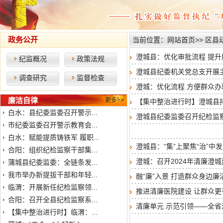
政务公开
当前位置：
网站首页
>>
区县
澄城县：优化审批流程 提升
纪监概况
政策法规
澄城县纪委机关党总支开展
调查研究
监督检查
澄城：优化流程 方便群众
廉洁自律
更多>>
【集中整治进行时】澄城县
白水：县纪委监委召开警示...
澄城县纪委监委召开纪检监
市纪委监委召开警示教育会...
白水：赋能提质铸铁军 履职...
澄城县：“集”上聚焦“治”
合阳：组织纪检监察干部集...
澄城：召开2024年清廉澄
蒲城县纪委监委：全链条发...
我市举办新提拔干部和年轻...
融“廉”入景 打造群众身边廉
临渭：开展新任纪检监察领...
推进清廉医院建设 让群众更
合阳：召开全县纪检监察系...
清廉单元 示范引领——全
【集中整治进行时】临渭：...