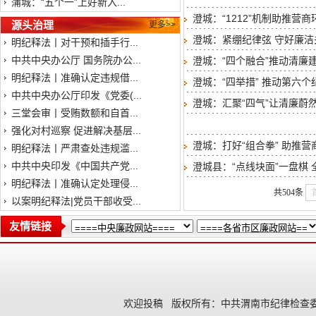
蒲城：“五个一”上好新入...
澄城：“1212”机制助推营
源头治理
更多>>
澄城：紧绷纪律弦 守好廉洁
明纪释法丨对干预和插手行...
中共中央办公厅 国务院办公...
澄城：“四个融合”推动清廉
明纪释法丨准确认定违规借...
澄城：“四举措” 推动第六
中共中央办公厅印发《党委(...
澄城：汇聚“四气”让清廉蔚
三堂会审丨受贿数额和自首...
强化对村巡察 促进解决基层...
澄城：打好“组合拳” 助推营
明纪释法丨严肃查处违规滥...
中共中央印发《中国共产党...
澄城县：“点线块面”一盘棋
明纪释法丨准确认定处理侵...
共504条
以案明纪释法|党员干部收受...
友情链接
欢迎投稿
版权所有：中共渭南市纪律检查委