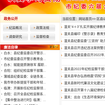
政务公开
当前位置：
网站首页
>>
区县
潼关“4＋3”扎实开展纪律
纪监概况
政策法规
潼关县编印《警示录》教育
调查研究
监督检查
潼关县纪委监委“三坚持” 
廉洁自律
更多>>
潼关县召开违纪违法案例警
白水：县纪委监委召开警示...
潼关县纪委监委召开2022
市纪委监委召开警示教育会...
白水：赋能提质铸铁军 履职...
潼关县2022年纪检监察干
合阳：组织纪检监察干部集...
潼关县举办弘扬杨震“四知”
蒲城县纪委监委：全链条发...
我市举办新提拔干部和年轻...
潼关县新时代廉洁文化建设
临渭：开展新任纪检监察领...
潼关县召开第十八届纪律检
合阳：召开全县纪检监察系...
潼关：出台《生态环境保护
【集中整治进行时】临渭：...