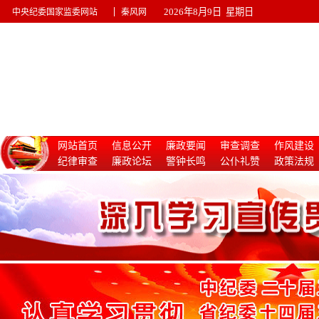
|
2026年8月9日 星期日
中央纪委国家监委网站
秦风网
网站首页
信息公开
廉政要闻
审查调查
作风建设
纪律审查
廉政论坛
警钟长鸣
公仆礼赞
政策法规
惩治腐败