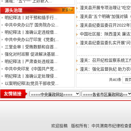
蒲城：“五个一”上好新入...
潼关县开展专项治理让“吃空饷
源头治理
更多>>
潼关县“五个明确”加强对镇
明纪释法丨对干预和插手行...
中共中央办公厅 国务院办公...
潼关县纪委监委召开2022
明纪释法丨准确认定违规借...
中国社区报：陕西潼关 廉洁
中共中央办公厅印发《党委(...
潼关县纪委监委扎实开展“问
三堂会审丨受贿数额和自首...
强化对村巡察 促进解决基层...
潼关：召开纪检监察系统工
明纪释法丨严肃查处违规滥...
中共中央印发《中国共产党...
潼关：强化监督执纪 助力
明纪释法丨准确认定处理侵...
共463条
首
以案明纪释法|党员干部收受...
友情链接
欢迎投稿
版权所有：中共渭南市纪律检查委