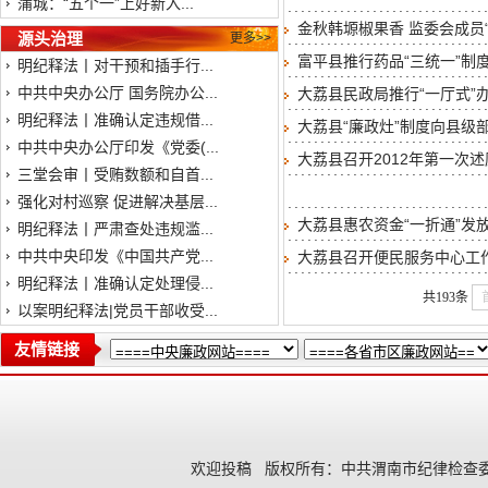
蒲城：“五个一”上好新入...
金秋韩塬椒果香 监委会成员“
源头治理
更多>>
富平县推行药品“三统一”制
明纪释法丨对干预和插手行...
中共中央办公厅 国务院办公...
大荔县民政局推行“一厅式”办
明纪释法丨准确认定违规借...
大荔县“廉政灶”制度向县级
中共中央办公厅印发《党委(...
大荔县召开2012年第一次
三堂会审丨受贿数额和自首...
强化对村巡察 促进解决基层...
大荔县惠农资金“一折通”发
明纪释法丨严肃查处违规滥...
中共中央印发《中国共产党...
大荔县召开便民服务中心工
明纪释法丨准确认定处理侵...
共193条
以案明纪释法|党员干部收受...
友情链接
欢迎投稿
版权所有：中共渭南市纪律检查委