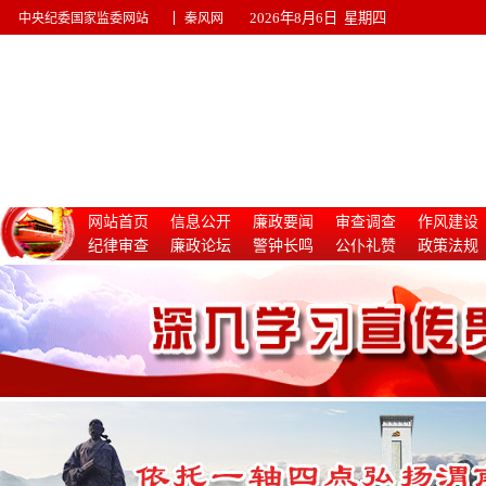
|
2026年8月6日 星期四
中央纪委国家监委网站
秦风网
网站首页
信息公开
廉政要闻
审查调查
作风建设
纪律审查
廉政论坛
警钟长鸣
公仆礼赞
政策法规
惩治腐败