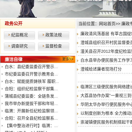
政务公开
当前位置：
网站首页
>>
廉政
廉政清风荡基层 有莘古国
纪监概况
政策法规
澄城县组织召开村民监督委
调查研究
监督检查
潼关县召开2012年度纪
廉洁自律
更多>>
白水县举办便民服务工作学
白水：县纪委监委召开警示...
澄城给述廉者现场打分
市纪委监委召开警示教育会...
白水：赋能提质铸铁军 履职...
临渭区三级便民服务网络建
合阳：组织纪检监察干部集...
大荔县协作办案“一重视三到
蒲城县纪委监委：全链条发...
我市举办新提拔干部和年轻...
华阴太华办举行便民服务中
临渭：开展新任纪检监察领...
以制度创新为根本 全力推
合阳：召开全县纪检监察系...
崇凝镇便民服务机制搭起干
【集中整治进行时】临渭：...